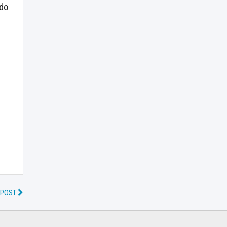
ido
 POST