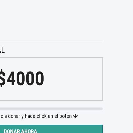
AL
$4000
to a donar y hacé click en el botón
DONAR AHORA